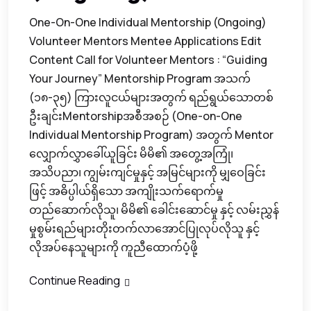
One-On-One Individual Mentorship (Ongoing)
Volunteer Mentors Mentee Applications Edit
Content Call for Volunteer Mentors : “Guiding
Your Journey” Mentorship Program အသက်
(၁၈-၃၅) ကြားလူငယ်များအတွက် ရည်ရွယ်သောတစ်
ဦးချင်းMentorshipအစီအစဉ် (One-on-One
Individual Mentorship Program) အတွက် Mentor
လျှောက်လွှာခေါ်ယူခြင်း မိမိ၏ အတွေ့အကြုံ၊
အသိပညာ၊ ကျွမ်းကျင်မှုနှင့် အမြင်များကို မျှဝေခြင်း
ဖြင့် အဓိပ္ပါယ်ရှိသော အကျိုးသက်ရောက်မှု
တည်ဆောက်လိုသူ၊ မိမိ၏ ခေါင်းဆောင်မှု နှင့် လမ်းညွှန်
မှုစွမ်းရည်များတိုးတက်လာအောင်ပြုလုပ်လိုသူ နှင့်
လိုအပ်နေသူများကို ကူညီထောက်ပံ့ဖို့
Continue Reading